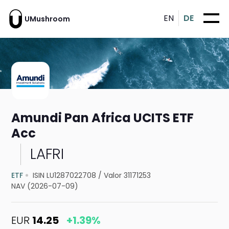
EN
DE
UMushroom
Amundi Pan Africa UCITS ETF
Acc
LAFRI
ETF
ISIN LU1287022708
/
Valor 31171253
NAV (2026-07-09)
EUR
14.25
+1.39%