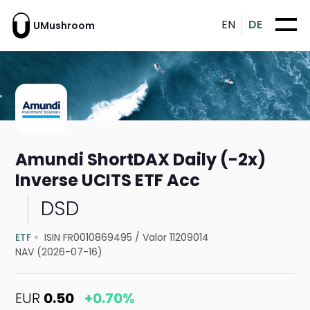
EN
DE
UMushroom
Amundi ShortDAX Daily (-2x)
Inverse UCITS ETF Acc
DSD
ETF
ISIN FR0010869495
/
Valor 11209014
NAV (2026-07-16)
EUR
0.50
+0.70%