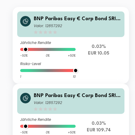
BNP Paribas Easy € Corp Bond SRI F
ossil Free Ultrashort Duration UCITS
Valor: 12857292
ETF Distribution
Jährliche Rendite
0.03%
EUR 10.05
-50%
0%
+50%
Risiko-Level
1
10
BNP Paribas Easy € Corp Bond SRI F
ossil Free Ultrashort Duration Track
Valor: 12857292
Privilege Capitalisation
Jährliche Rendite
0.03%
EUR 109.74
-50%
0%
+50%