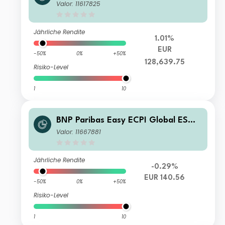
Hydrogen Economy Track X EUR Ca
Valor: 11617825
p
Jährliche Rendite
1.01%
EUR
-50%
0%
+50%
128,639.75
Risiko-Level
1
10
BNP Paribas Easy ECPI Global ESG
Hydrogen Economy Track Classic EU
Valor: 11667881
R Cap
Jährliche Rendite
-0.29%
EUR 140.56
-50%
0%
+50%
Risiko-Level
1
10