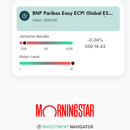
BNP Paribas Easy ECPI Global ESG
Hydrogen Economy UCITS ETF ÙSD
Valor: 12451141
Cap
Jährliche Rendite
-0.36%
USD 14.62
-50%
0%
+50%
Risiko-Level
1
10