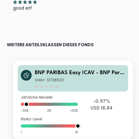
good etf
WEITERE ANTEILSKLASSEN DIESES FONDS
BNP PARIBAS Easy ICAV - BNP Parib
as Easy S&P 500 Scored and Screen
Valor: 12738923
ed UCITS ETF UCITS ETF USD CAP
Jährliche Rendite
-0.97%
USD 18.84
-50%
0%
+50%
Risiko-Level
1
10