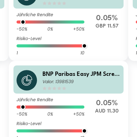
Composite UCITS ETF H GBP
Capitalisation
Jährliche Rendite
0.05%
7
GBP 11.57
-50%
0%
+50%
Risiko-Level
1
10
1
BNP Paribas Easy JPM Scree
Valor: 13981539
ned EMBI Global Diversified
Composite UCITS ETF H AUD
Capitalisation
Jährliche Rendite
0.05%
AUD 11.30
-50%
0%
+50%
Risiko-Level