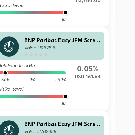
113,784.00
Risiko-Level
10
BNP Paribas Easy JPM Scree
Valor: 31062196
ned EMBI Global Diversified
Composite Track Classic Cap
italisation
Jährliche Rendite
0.05%
USD 161.64
-50%
0%
+50%
Risiko-Level
10
BNP Paribas Easy JPM Scree
Valor: 12762696
ned EMBI Global Diversified