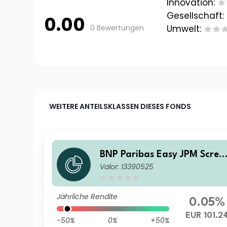
Innovation:
Gesellschaft:
0.00
0 Bewertungen
Umwelt:
WEITERE ANTEILSKLASSEN DIESES FONDS
BNP Paribas Easy JPM Scree
Valor: 13390525
ned EMBI Global Diversified
Composite Track IH EUR MD,
Distribution
Jährliche Rendite
0.05%
EUR 101.2
-50%
0%
+50%