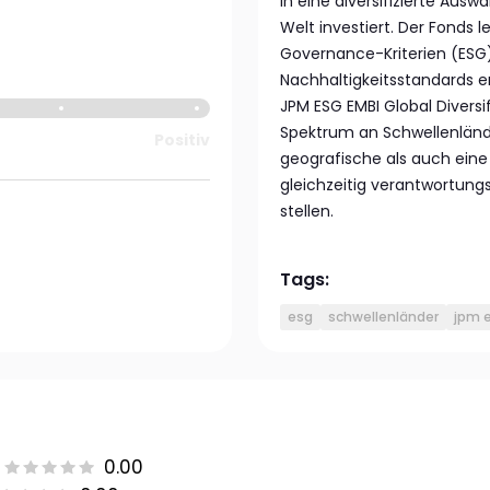
in eine diversifizierte Aus
Welt investiert. Der Fonds 
Governance-Kriterien (ESG
Nachhaltigkeitsstandards er
JPM ESG EMBI Global Diversi
Spektrum an Schwellenländ
Positiv
geografische als auch eine 
gleichzeitig verantwortung
stellen.
Tags:
esg
schwellenländer
jpm e
0.00