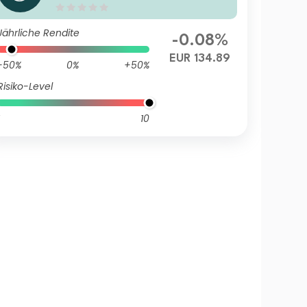
Composite Track Privilege E
UR Capitalisation
Jährliche Rendite
-0.08%
EUR 134.89
-50%
0%
+50%
Risiko-Level
10