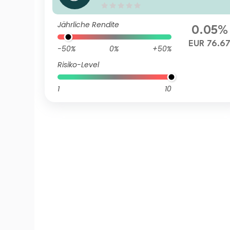
Composite Track IH EUR Dist
ribution
Jährliche Rendite
0.05%
EUR 76.6
-50%
0%
+50%
Risiko-Level
1
10