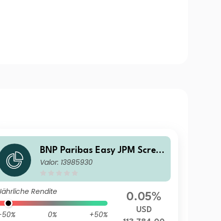
BNP Paribas Easy JPM Scree
Valor: 13985930
ned EMBI Global Diversified
Composite Track I Plus Capit
alisation
Jährliche Rendite
0.05%
USD
-50%
0%
+50%