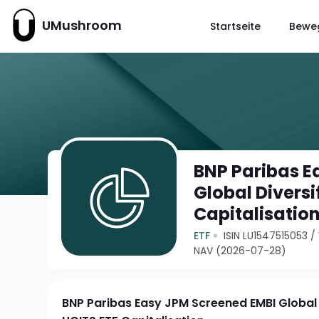
UMushroom
Startseite
Bewe
BNP Paribas E
Global Divers
Capitalisatio
ETF
ISIN LU1547515053
/
NAV (2026-07-28)
BNP Paribas Easy JPM Screened EMBI Global