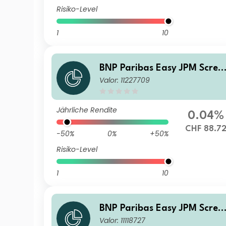
Risiko-Level
1
10
BNP Paribas Easy JPM Scree
Valor: 11227709
ned EMBI Global Diversified
Composite Track IH CHF Cap
italisation
Jährliche Rendite
0.04%
CHF 88.7
-50%
0%
+50%
Risiko-Level
1
10
BNP Paribas Easy JPM Scree
Valor: 11118727
ned EMBI Global Diversified