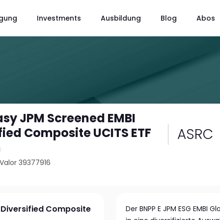
gung
Investments
Ausbildung
Blog
Abos
asy JPM Screened EMBI
ASRC
ified Composite UCITS ETF
n
Valor 39377916
 Diversified Composite
Der BNPP E JPM ESG EMBI Glo