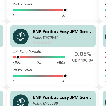
Risiko-Level
1
10
1
BNP Paribas Easy JPM Scree
Valor: 12520547
ned EMBI Global Diversified
Composite Track IH GBP Dist
ribution
Jährliche Rendite
0.06%
2
GBP 108.84
-50%
0%
+50%
Risiko-Level
1
10
1
BNP Paribas Easy JPM Scree
Valor: 13725589
ned EMBI Global Diversified