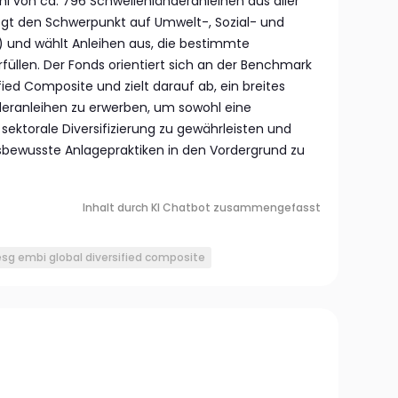
wahl von ca. 796 Schwellenländeranleihen aus aller
legt den Schwerpunkt auf Umwelt-, Sozial- und
) und wählt Anleihen aus, die bestimmte
füllen. Der Fonds orientiert sich an der Benchmark
fied Composite und zielt darauf ab, ein breites
eranleihen zu erwerben, um sowohl eine
sektorale Diversifizierung zu gewährleisten und
sbewusste Anlagepraktiken in den Vordergrund zu
Inhalt durch KI Chatbot zusammengefasst
sg embi global diversified composite