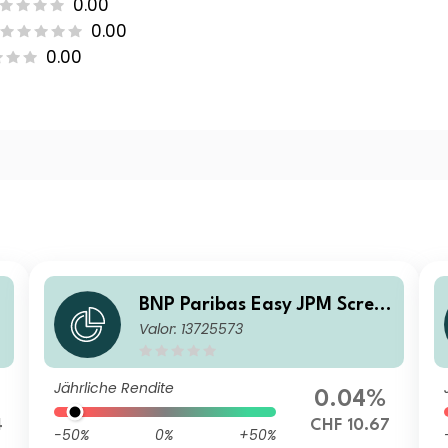
0.00
0.00
0.00
BNP Paribas Easy JPM Scree
Valor: 13725573
ned EMBI Global Diversified
Composite UCITS ETF H CHF
Capitalisation
Jährliche Rendite
0.04%
4
CHF 10.67
-50%
0%
+50%