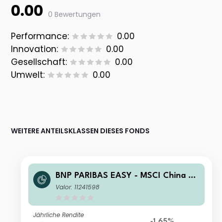
0.00
0 Bewertungen
Performance:
0.00
Innovation:
0.00
Gesellschaft:
0.00
Umwelt:
0.00
WEITERE ANTEILSKLASSEN DIESES FONDS
BNP PARIBAS EASY - MSCI China Mi
n TE Track Classic EUR Capitalisatio
Valor: 11241598
n
Jährliche Rendite
-1.65%