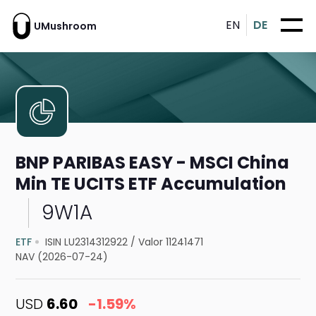
EN
DE
UMushroom
BNP PARIBAS EASY - MSCI China
Min TE UCITS ETF Accumulation
9W1A
ETF
ISIN LU2314312922
/
Valor 11241471
NAV (2026-07-24)
USD
6.60
-1.59%