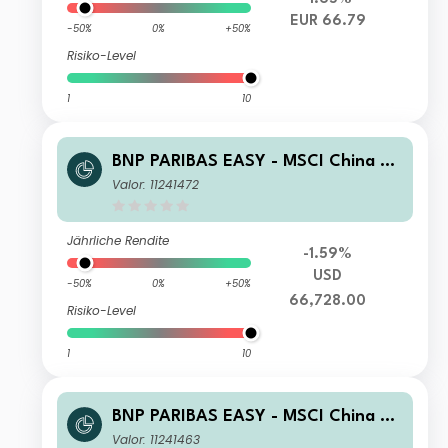
EUR 66.79
-50%
0%
+50%
Risiko-Level
1
10
BNP PARIBAS EASY - MSCI China Mi
n TE Track X Capitalisation
Valor: 11241472
Jährliche Rendite
-1.59%
USD
-50%
0%
+50%
66,728.00
Risiko-Level
1
10
BNP PARIBAS EASY - MSCI China Mi
n TE UCITS ETF EUR Acculumation
Valor: 11241463