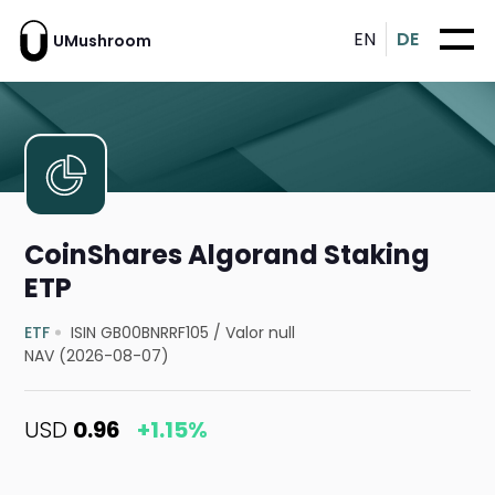
EN
DE
UMushroom
CoinShares Algorand Staking
ETP
ETF
ISIN GB00BNRRF105
/
Valor null
NAV (2026-08-07)
USD
0.96
+1.15%