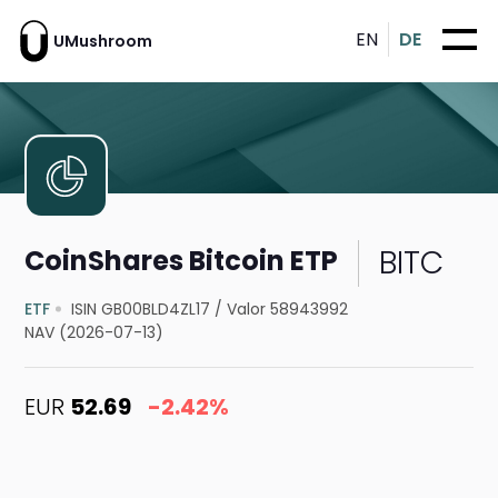
EN
DE
UMushroom
BITC
CoinShares Bitcoin ETP
ETF
ISIN GB00BLD4ZL17
/
Valor 58943992
NAV (2026-07-13)
EUR
52.69
-2.42%