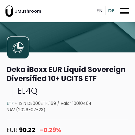
EN
DE
UMushroom
Deka iBoxx EUR Liquid Sovereign
Diversified 10+ UCITS ETF
EL4Q
ETF
ISIN DE000ETFL169
/
Valor 10010464
NAV (2026-07-23)
EUR
90.22
-0.29%