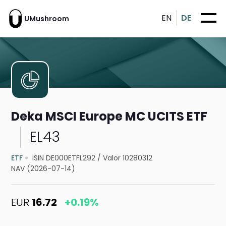
EN
DE
UMushroom
Deka MSCI Europe MC UCITS ETF
EL43
ETF
ISIN DE000ETFL292
/
Valor 10280312
NAV (2026-07-14)
EUR
16.72
+0.19%