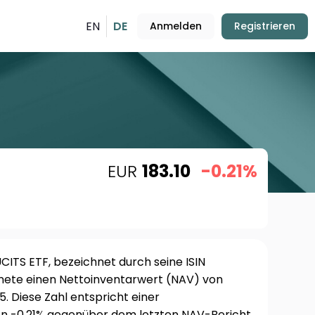
EN
DE
Anmelden
Registrieren
EUR
183.10
-0.21%
ITS ETF, bezeichnet durch seine ISIN
nete einen Nettoinventarwert (NAV) von
. Diese Zahl entspricht einer
 -0.21% gegenüber dem letzten NAV-Bericht.