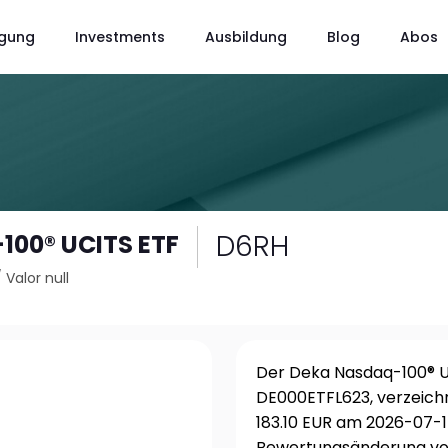
gung
Investments
Ausbildung
Blog
Abos
D6RH
100® UCITS ETF
/
Valor null
Der Deka Nasdaq-100® UC
DE000ETFL623, verzeich
183.10 EUR am 2026-07-15
Bewertungsänderung von