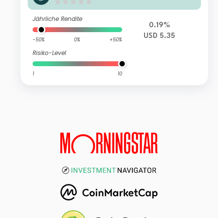
Enhanced PAB UCITS ETF USD Incom
e Hedged
Jährliche Rendite
0.19%
USD 5.35
-50%
0%
+50%
Risiko-Level
1
10