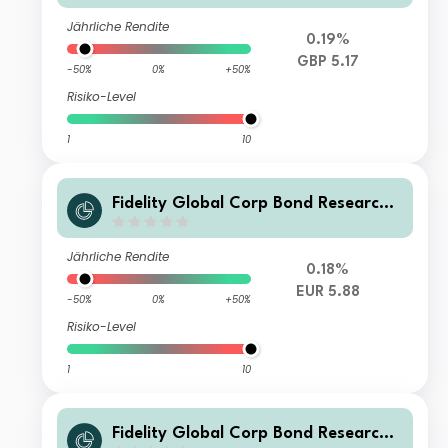
mulation Hedged
Jährliche Rendite
0.19%
GBP 5.17
-50%
0%
+50%
Risiko-Level
1
10
Fidelity Global Corp Bond Research
Enhanced PAB UCITS ETF EUR Accu
mulation Hedged
Jährliche Rendite
0.18%
EUR 5.88
-50%
0%
+50%
Risiko-Level
1
10
Fidelity Global Corp Bond Research