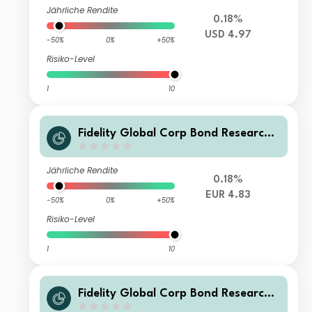
SEK Accumulation Hedged
Jährliche Rendite
0.18%
USD 4.97
-50%
0%
+50%
Risiko-Level
1
10
Fidelity Global Corp Bond Research
Enhanced PAB UCITS ETF EUR Incom
e Hedged
Jährliche Rendite
0.18%
EUR 4.83
-50%
0%
+50%
Risiko-Level
1
10
Fidelity Global Corp Bond Research
Enhanced PAB UCITS ETF GBP Accu