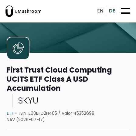
EN
DE
UMushroom
First Trust Cloud Computing
UCITS ETF Class A USD
Accumulation
SKYU
ETF
ISIN IE00BFD2H405
/
Valor 45352699
NAV (2026-07-17)