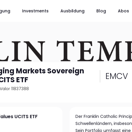
gung
Investments
Ausbildung
Blog
Abos
ging Markets Sovereign
EMCV
CITS ETF
Valor 11837388
alues UCITS ETF
Der Franklin Catholic Princ
Schwellenländern, insbesond
Sein Portfolio umfasst eine