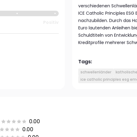
verschiedenen Schwellenlän
ICE Catholic Principles ESG
nachzubilden. Durch das Ha
Positiv
Euro lautenden Anleihen bi
Schuldtiteln von Entwicklun
Kreditprofile mehrerer Schw
Tags:
schwellenländer
katholische
ice catholic principles esg e
0.00
0.00