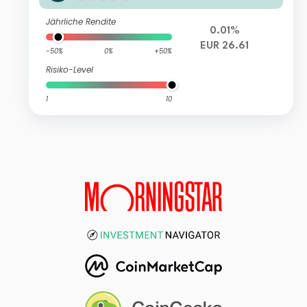
Jährliche Rendite
0.01%
EUR 26.61
-50%
0%
+50%
Risiko-Level
1
10