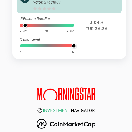
UCITS ETF
Valor: 37421807
Jährliche Rendite
0.04%
EUR 36.86
-50%
0%
+50%
Risiko-Level
1
10