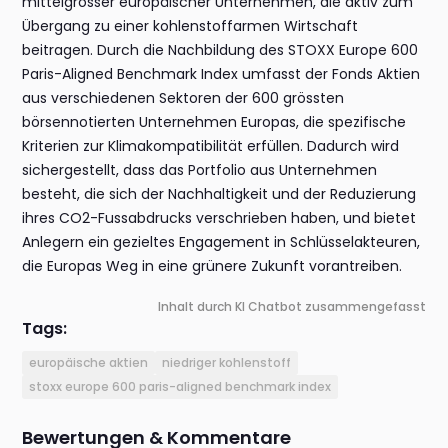
mittelgrosser europäischer Unternehmen, die aktiv zum
Übergang zu einer kohlenstoffarmen Wirtschaft
beitragen. Durch die Nachbildung des STOXX Europe 600
Paris-Aligned Benchmark Index umfasst der Fonds Aktien
aus verschiedenen Sektoren der 600 grössten
börsennotierten Unternehmen Europas, die spezifische
Kriterien zur Klimakompatibilität erfüllen. Dadurch wird
sichergestellt, dass das Portfolio aus Unternehmen
besteht, die sich der Nachhaltigkeit und der Reduzierung
ihres CO2-Fussabdrucks verschrieben haben, und bietet
Anlegern ein gezieltes Engagement in Schlüsselakteuren,
die Europas Weg in eine grünere Zukunft vorantreiben.
Inhalt durch KI Chatbot zusammengefasst
Tags:
europäische aktien
niedriger kohlenstoff
stoxx europe 600 paris-aligned benchmark index
Bewertungen & Kommentare