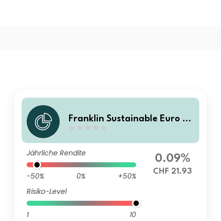
Franklin Sustainable Euro Gr
een Bond UCITS ETF CHF Hed
ged (Acc)
Jährliche Rendite
0.09%
CHF 21.93
-50%
0%
+50%
Risiko-Level
1
10