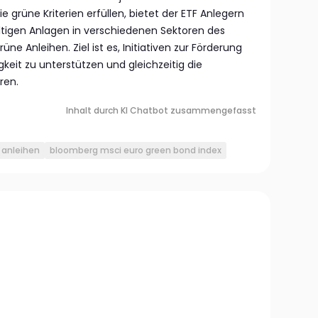
e grüne Kriterien erfüllen, bietet der ETF Anlegern
tigen Anlagen in verschiedenen Sektoren des
ne Anleihen. Ziel ist es, Initiativen zur Förderung
keit zu unterstützen und gleichzeitig die
ren.
Inhalt durch KI Chatbot zusammengefasst
 anleihen
bloomberg msci euro green bond index