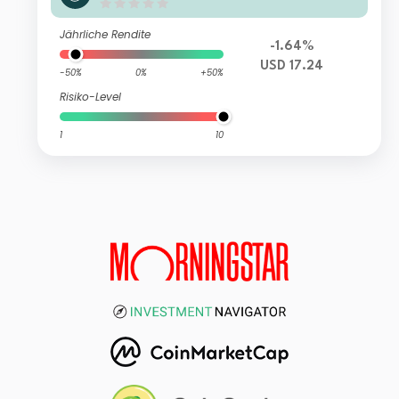
icles UCITS ETF USD Acc
Jährliche Rendite
-1.64%
USD 17.24
-50%
0%
+50%
Risiko-Level
1
10