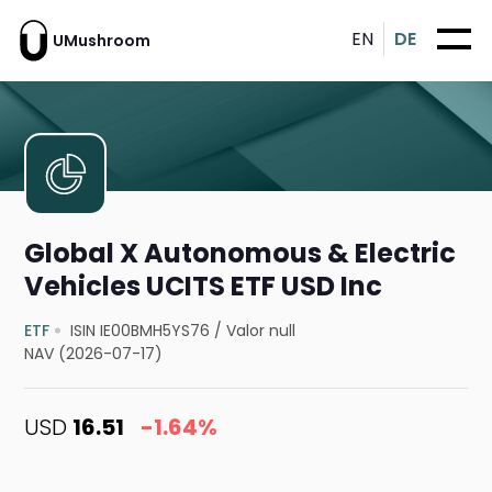
EN
DE
UMushroom
Global X Autonomous & Electric
Vehicles UCITS ETF USD Inc
ETF
ISIN IE00BMH5YS76
/
Valor null
NAV (2026-07-17)
USD
16.51
-1.64%