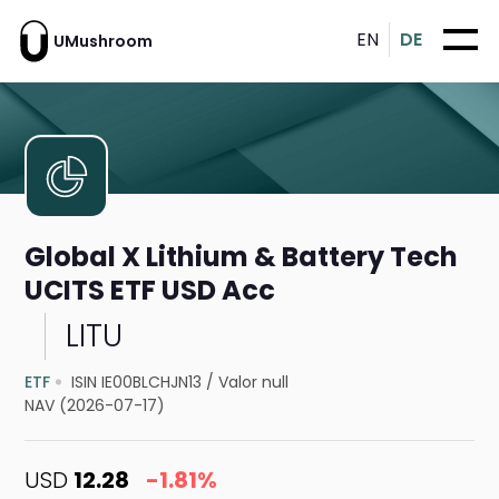
EN
DE
UMushroom
Global X Lithium & Battery Tech
UCITS ETF USD Acc
LITU
ETF
ISIN IE00BLCHJN13
/
Valor null
NAV (2026-07-17)
USD
12.28
-1.81%