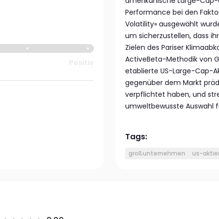
amerikanische Large-Cap-Un
Performance bei den Fakto
Volatility» ausgewählt wur
um sicherzustellen, dass i
Zielen des Pariser Klimaa
ActiveBeta-Methodik von Go
Positiv
etablierte US-Large-Cap-Ak
gegenüber dem Markt prädes
verpflichtet haben, und s
umweltbewusste Auswahl f
Tags:
großunternehmen
us-aktie