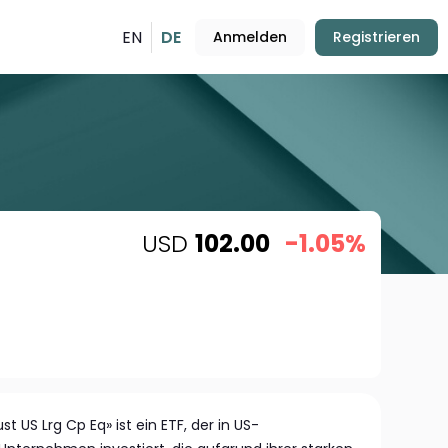
EN
DE
Anmelden
Registrieren
USD
102.00
-1.05%
st US Lrg Cp Eq» ist ein ETF, der in US-