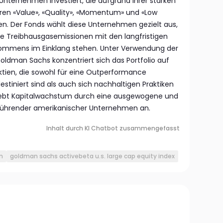
ternehmen investiert, die aufgrund ihrer starken
ren «Value», «Quality», «Momentum» und «Low
den. Der Fonds wählt diese Unternehmen gezielt aus,
hre Treibhausgasemissionen mit den langfristigen
bkommens im Einklang stehen. Unter Verwendung der
ldman Sachs konzentriert sich das Portfolio auf
tien, die sowohl für eine Outperformance
tiniert sind als auch sich nachhaltigen Praktiken
trebt Kapitalwachstum durch eine ausgewogene und
ührender amerikanischer Unternehmen an.
Inhalt durch KI Chatbot zusammengefasst
n
goldman sachs activebeta u.s. large cap equity index