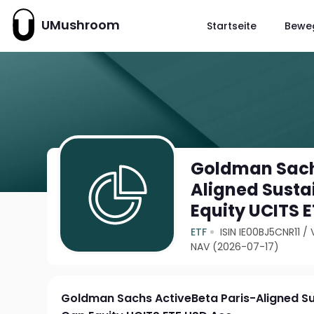
UMushroom
Startseite
Bewe
Goldman Sach
Aligned Susta
Equity UCITS 
ETF
ISIN IE00BJ5CNR11
/
NAV (2026-07-17)
Goldman Sachs ActiveBeta Paris-Aligned Su