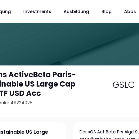
gung
Investments
Ausbildung
Blog
Abos
s ActiveBeta Paris-
GSLC
inable US Large Cap
ETF USD Acc
Valor 49224028
stainable US Large
Der «GS Act Beta Prs Algd Su