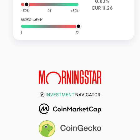
0.83%
EUR 11.26
-50%
0%
+50%
Risiko-Level
1
10