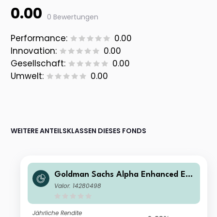
0.00
0 Bewertungen
Performance:
0.00
Innovation:
0.00
Gesellschaft:
0.00
Umwelt:
0.00
WEITERE ANTEILSKLASSEN DIESES FONDS
Goldman Sachs Alpha Enhanced Eur
ope Equity Active UCITS ETF Class E
Valor: 14280498
UR (Acc)
Jährliche Rendite