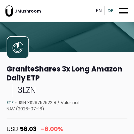
EN
DE
UMushroom
GraniteShares 3x Long Amazon
Daily ETP
3LZN
ETF
ISIN XS2675292218
/
Valor null
NAV (2026-07-16)
USD
56.03
-6.00%