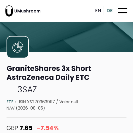
EN
DE
UMushroom
GraniteShares 3x Short
AstraZeneca Daily ETC
3SAZ
ETF
ISIN XS2703639117
/
Valor null
NAV (2026-08-05)
GBP
7.65
-7.54%