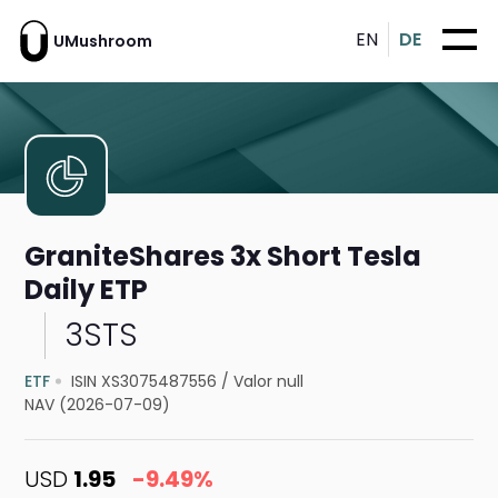
EN
DE
UMushroom
GraniteShares 3x Short Tesla
Daily ETP
3STS
ETF
ISIN XS3075487556
/
Valor null
NAV (2026-07-09)
USD
1.95
-9.49%