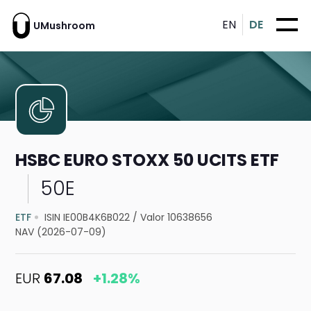
EN
DE
UMushroom
HSBC EURO STOXX 50 UCITS ETF
50E
ETF
ISIN IE00B4K6B022
/
Valor 10638656
NAV (2026-07-09)
EUR
67.08
+1.28%