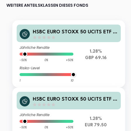
WEITERE ANTEILSKLASSEN DIESES FONDS
HSBC EURO STOXX 50 UCITS ETF G
BP Hedged (Acc)
Jährliche Rendite
1.28%
GBP 69.16
-50%
0%
+50%
Risiko-Level
1
10
HSBC EURO STOXX 50 UCITS ETF E
UR (Acc)
Jährliche Rendite
1.28%
EUR 79.50
-50%
0%
+50%