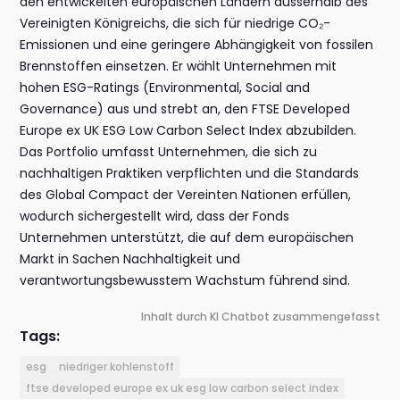
den entwickelten europäischen Ländern ausserhalb des
Vereinigten Königreichs, die sich für niedrige CO₂-
Emissionen und eine geringere Abhängigkeit von fossilen
Brennstoffen einsetzen. Er wählt Unternehmen mit
hohen ESG-Ratings (Environmental, Social and
Governance) aus und strebt an, den FTSE Developed
Europe ex UK ESG Low Carbon Select Index abzubilden.
Das Portfolio umfasst Unternehmen, die sich zu
nachhaltigen Praktiken verpflichten und die Standards
des Global Compact der Vereinten Nationen erfüllen,
wodurch sichergestellt wird, dass der Fonds
Unternehmen unterstützt, die auf dem europäischen
Markt in Sachen Nachhaltigkeit und
verantwortungsbewusstem Wachstum führend sind.
Inhalt durch KI Chatbot zusammengefasst
Tags:
esg
niedriger kohlenstoff
ftse developed europe ex uk esg low carbon select index