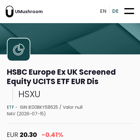
EN
DE
UMushroom
HSBC Europe Ex UK Screened
Equity UCITS ETF EUR Dis
HSXU
ETF
ISIN IE00BKY58625
/
Valor null
NAV (2026-07-15)
EUR
20.30
-0.41%