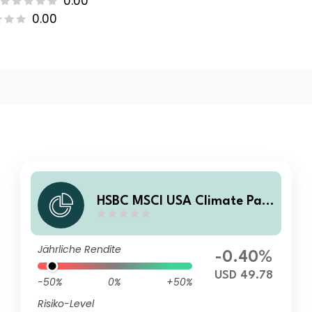
0.00
0.00
HSBC MSCI USA Climate Pari
s Aligned UCITS ETF USD Dist
Jährliche Rendite
-0.40%
USD 49.78
-50%
0%
+50%
Risiko-Level