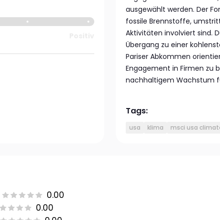
ausgewählt werden. Der Fon
fossile Brennstoffe, umstr
Aktivitäten involviert sind
Positiv
Übergang zu einer kohlens
Pariser Abkommen orientiere
Engagement in Firmen zu bi
nachhaltigem Wachstum fü
Tags:
usa
klima
msci usa climate
0.00
0.00