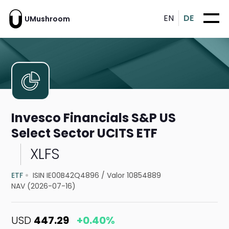
EN
DE
UMushroom
Invesco Financials S&P US
Select Sector UCITS ETF
XLFS
ETF
ISIN IE00B42Q4896
/
Valor 10854889
NAV (2026-07-16)
USD
447.29
+0.40%