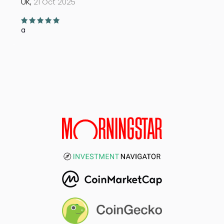
UK,
21 Oct 2025
a