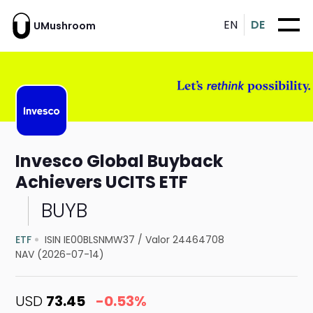
EN
DE
UMushroom
Invesco Global Buyback
Achievers UCITS ETF
BUYB
ETF
ISIN IE00BLSNMW37
/
Valor 24464708
NAV (2026-07-14)
USD
73.45
-0.53%