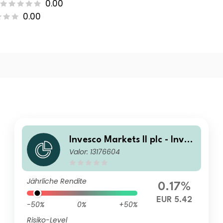
0.00
0.00
Invesco Markets II plc - Inves
Valor: 13176604
co BulletShares 2030 EUR C
orporate Bond UCITS ETF Ac
cumulation
Jährliche Rendite
0.17%
EUR 5.42
-50%
0%
+50%
Risiko-Level