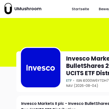
UMushroom
Startseite
Bewe
Invesco Market
BulletShares 
UCITS ETF Dist
ETF
ISIN IE000W6YTDH7
NAV (2026-08-04)
Invesco Markets II plc - Invesco BulletShar