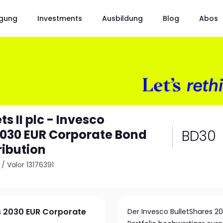
gung
Investments
Ausbildung
Blog
Abos
s II plc - Invesco
BD30
2030 EUR Corporate Bond
ribution
/
Valor 13176391
es 2030 EUR Corporate
Der Invesco BulletShares 20