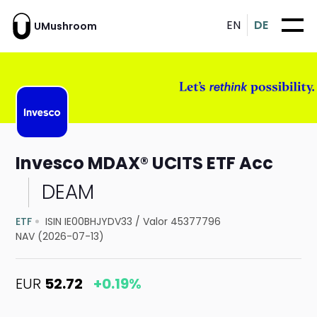
EN
DE
UMushroom
Invesco MDAX® UCITS ETF Acc
DEAM
ETF
ISIN IE00BHJYDV33
/
Valor 45377796
NAV (2026-07-13)
EUR
52.72
+0.19%