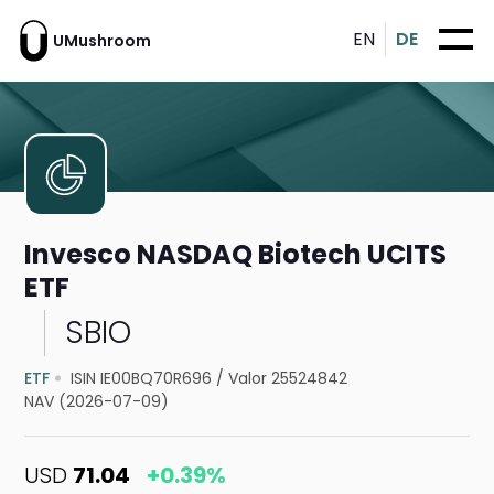
EN
DE
UMushroom
Invesco NASDAQ Biotech UCITS
ETF
SBIO
ETF
ISIN IE00BQ70R696
/
Valor 25524842
NAV (2026-07-09)
USD
71.04
+0.39%