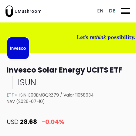
EN
DE
UMushroom
Invesco Solar Energy UCITS ETF
ISUN
ETF
ISIN IE00BM8QRZ79
/
Valor 11058934
NAV (2026-07-10)
USD
28.68
-0.04%