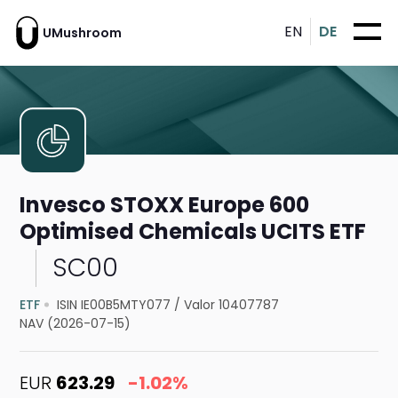
EN
DE
UMushroom
Invesco STOXX Europe 600
Optimised Chemicals UCITS ETF
SC00
ETF
ISIN IE00B5MTY077
/
Valor 10407787
NAV (2026-07-15)
EUR
623.29
-1.02%