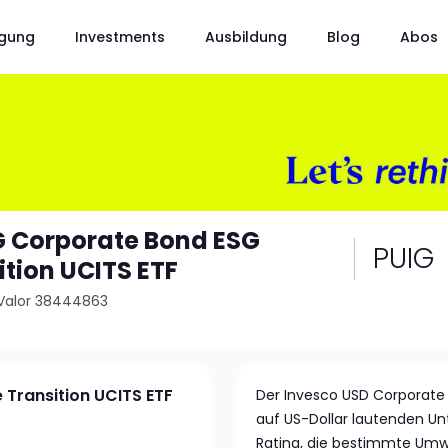
gung
Investments
Ausbildung
Blog
Abos
G Corporate Bond ESG
PUIG
ition UCITS ETF
Valor 38444863
 Transition UCITS ETF
Der Invesco USD Corporate 
auf US-Dollar lautenden 
Rating, die bestimmte Umwe