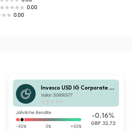
0.00
0.00
Invesco USD IG Corporate Bo
Valor: 50890177
nd ESG Climate Transition U
CITS ETF GBP Hedged
Jährliche Rendite
-0.16%
GBP 32.72
-50%
0%
+50%