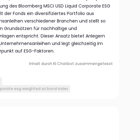
ldung des Bloomberg MSCI USD Liquid Corporate ESG
 der Fonds ein diversifiziertes Portfolio aus
anleihen verschiedener Branchen und stellt so
den Grundsätzen für nachhaltige und
agen entspricht. Dieser Ansatz bietet Anlegern
Unternehmensanleihen und legt gleichzeitig im
punkt auf ESG-Faktoren.
Inhalt durch KI Chatbot zusammengefasst
rporate esg weighted sri bond index