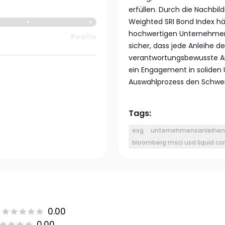
erfüllen. Durch die Nachbi
Weighted SRI Bond Index hält
hochwertigen Unternehmens
Positiv
sicher, dass jede Anleihe 
verantwortungsbewusste Anl
ein Engagement in soliden 
Auswahlprozess den Schwer
Tags:
esg
unternehmensanleihen
bloomberg msci usd liquid co
0.00
0.00