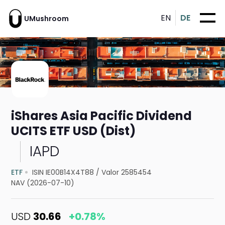
EN
DE
UMushroom
iShares Asia Pacific Dividend
UCITS ETF USD (Dist)
IAPD
ETF
ISIN IE00B14X4T88
/
Valor 2585454
NAV (2026-07-10)
USD
30.66
+0.78%