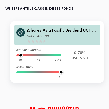
WEITERE ANTEILSKLASSEN DIESES FONDS
iShares Asia Pacific Dividend UCITS
ETF USD (Acc)
Valor: 14651218
Jährliche Rendite
0.78%
USD 6.20
-50%
0%
+50%
Risiko-Level
1
10