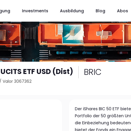
gung
Investments
Ausbildung
Blog
Abos
BRIC
 UCITS ETF USD (Dist)
/
Valor 3067362
Der iShares BIC 50 ETF biet
Portfolio der 50 größten Un
die Einbeziehung bedeuten
bietet der Fonds ein Engag