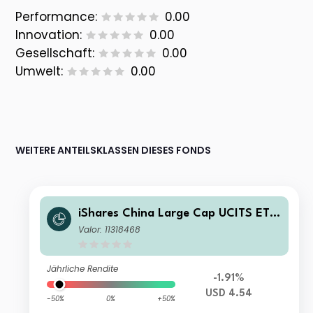
Performance:
0.00
Innovation:
0.00
Gesellschaft:
0.00
Umwelt:
0.00
WEITERE ANTEILSKLASSEN DIESES FONDS
iShares China Large Cap UCITS ETF
USD Acc
Valor: 11318468
Jährliche Rendite
-1.91%
USD 4.54
-50%
0%
+50%