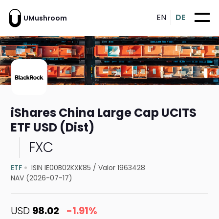
EN
DE
UMushroom
iShares China Large Cap UCITS
ETF USD (Dist)
FXC
ETF
ISIN IE00B02KXK85
/
Valor 1963428
NAV (2026-07-17)
USD
98.02
-1.91%