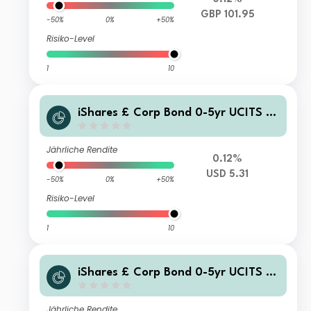
GBP 101.95
-50%
0%
+50%
Risiko-Level
1
10
iShares £ Corp Bond 0-5yr UCITS E
TF USD Hedged (Dist)
Jährliche Rendite
0.12%
USD 5.31
-50%
0%
+50%
Risiko-Level
1
10
iShares £ Corp Bond 0-5yr UCITS E
TF USD Hedged (Acc)
Jährliche Rendite