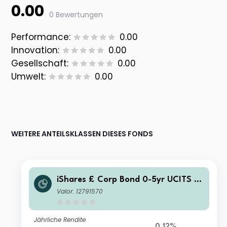
0.00
0 Bewertungen
Performance:
0.00
Innovation:
0.00
Gesellschaft:
0.00
Umwelt:
0.00
WEITERE ANTEILSKLASSEN DIESES FONDS
iShares £ Corp Bond 0-5yr UCITS E
TF GBP (Dist)
Valor: 12791570
Jährliche Rendite
0.12%