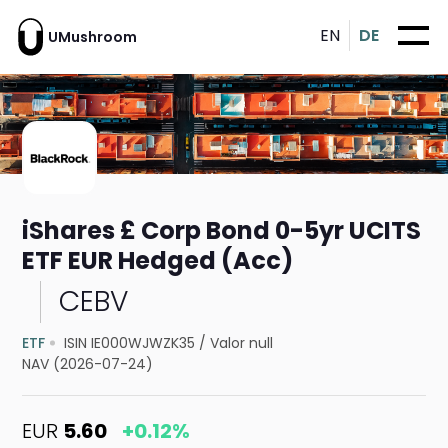
EN
DE
UMushroom
iShares £ Corp Bond 0-5yr UCITS
ETF EUR Hedged (Acc)
CEBV
ETF
ISIN IE000WJWZK35
/
Valor null
NAV (2026-07-24)
EUR
5.60
+0.12%