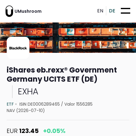
EN
DE
UMushroom
iShares eb.rexx® Government
Germany UCITS ETF (DE)
EXHA
ETF
ISIN DE0006289465
/
Valor 1556285
NAV (2026-07-10)
EUR
123.45
+0.05%