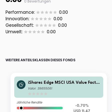
0 Bewertungen
Performance:
0.00
Innovation:
0.00
Gesellschaft:
0.00
Umwelt:
0.00
WEITERE ANTEILSKLASSEN DIESES FONDS
iShares Edge MSCI USA Value Factor
UCITS ETF USD (Dist)
Valor: 39655061
Jährliche Rendite
-0.70%
USD 11.47