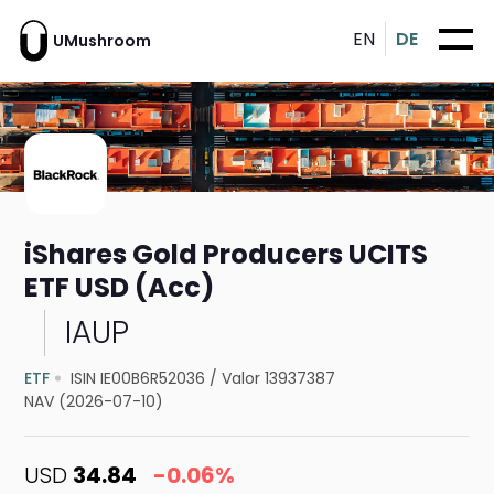
EN
DE
UMushroom
iShares Gold Producers UCITS
ETF USD (Acc)
IAUP
ETF
ISIN IE00B6R52036
/
Valor 13937387
NAV (2026-07-10)
USD
34.84
-0.06%