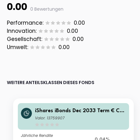
0.00
0 Bewertungen
Performance:
0.00
Innovation:
0.00
Gesellschaft:
0.00
Umwelt:
0.00
WEITERE ANTEILSKLASSEN DIESES FONDS
iShares iBonds Dec 2033 Term € Cor
p UCITS ETF EUR (Acc)
Valor: 13759907
Jährliche Rendite
0.04%