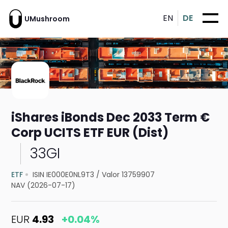
EN
DE
UMushroom
iShares iBonds Dec 2033 Term €
Corp UCITS ETF EUR (Dist)
33GI
ETF
ISIN IE000E0NL9T3
/
Valor 13759907
NAV (2026-07-17)
EUR
4.93
+0.04%