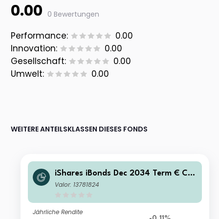
0.00
0 Bewertungen
Performance:
0.00
Innovation:
0.00
Gesellschaft:
0.00
Umwelt:
0.00
WEITERE ANTEILSKLASSEN DIESES FONDS
iShares iBonds Dec 2034 Term € Cor
p UCITS ETF EUR (Acc)
Valor: 13781824
Jährliche Rendite
-0.11%