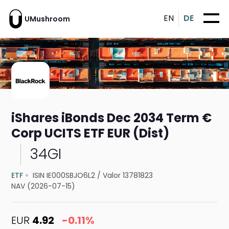
EN
DE
UMushroom
iShares iBonds Dec 2034 Term €
Corp UCITS ETF EUR (Dist)
34GI
ETF
ISIN IE000SBJO6L2
/
Valor 13781823
NAV (2026-07-15)
EUR
4.92
-0.11%