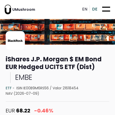
EN
DE
UMushroom
iShares J.P. Morgan $ EM Bond
EUR Hedged UCITS ETF (Dist)
EMBE
ETF
ISIN IE00B9M6RS56
/
Valor 21618454
NAV (2026-07-09)
EUR
68.22
-0.46%