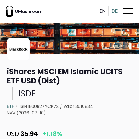
EN
DE
UMushroom
iShares MSCI EM Islamic UCITS
ETF USD (Dist)
ISDE
ETF
ISIN IE00B27YCP72
/
Valor 3616834
NAV (2026-07-10)
USD
35.94
+1.18%