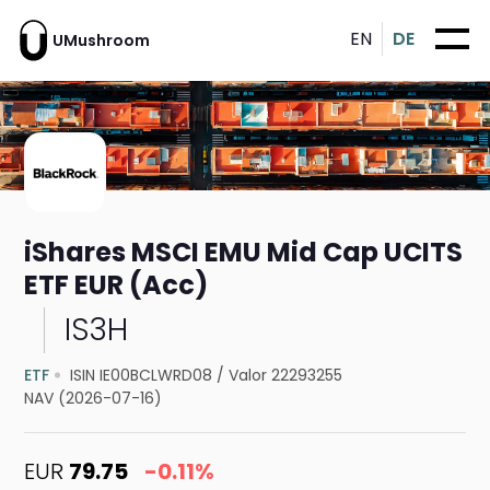
EN
DE
UMushroom
iShares MSCI EMU Mid Cap UCITS
ETF EUR (Acc)
IS3H
ETF
ISIN IE00BCLWRD08
/
Valor 22293255
NAV (2026-07-16)
EUR
79.75
-0.11%