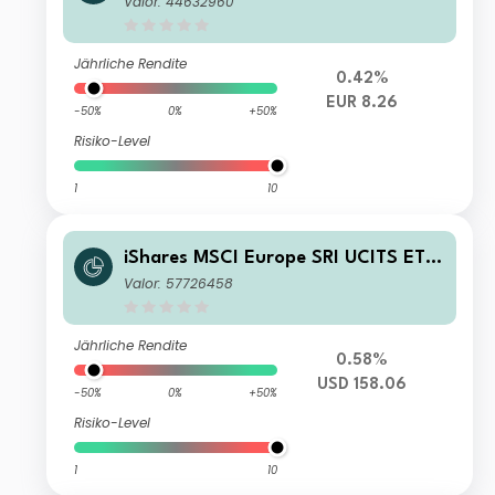
Valor: 44632960
Jährliche Rendite
0.42%
EUR 8.26
-50%
0%
+50%
Risiko-Level
1
10
iShares MSCI Europe SRI UCITS ETF
USD (Acc)
Valor: 57726458
Jährliche Rendite
0.58%
USD 158.06
-50%
0%
+50%
Risiko-Level
1
10