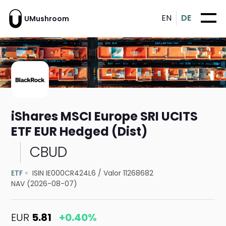
EN
DE
UMushroom
iShares MSCI Europe SRI UCITS
ETF EUR Hedged (Dist)
CBUD
ETF
ISIN IE000CR424L6
/
Valor 11268682
NAV (2026-08-07)
EUR
5.81
+0.40%